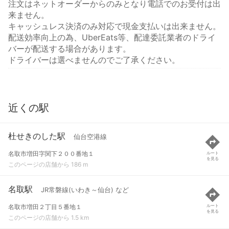
注文はネットオーダーからのみとなり電話でのお受付は出
来ません。
キャッシュレス決済のみ対応で現金支払いは出来ません。
配送効率向上の為、UberEats等、配達委託業者のドライ
バーが配送する場合があります。
ドライバーは選べませんのでご了承ください。
近くの駅
杜せきのした駅
仙台空港線
名取市増田字関下２００番地１
ルート
を見る
このページの店舗から 186 m
名取駅
JR常磐線(いわき～仙台) など
名取市増田２丁目５番地１
ルート
を見る
このページの店舗から 1.5 km