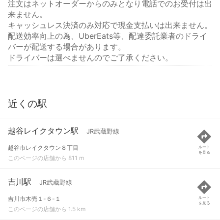
注文はネットオーダーからのみとなり電話でのお受付は出
来ません。
キャッシュレス決済のみ対応で現金支払いは出来ません。
配送効率向上の為、UberEats等、配達委託業者のドライ
バーが配送する場合があります。
ドライバーは選べませんのでご了承ください。
近くの駅
越谷レイクタウン駅
JR武蔵野線
越谷市レイクタウン８丁目
ルート
を見る
このページの店舗から 811 m
吉川駅
JR武蔵野線
吉川市木売１-６-１
ルート
を見る
このページの店舗から 1.5 km