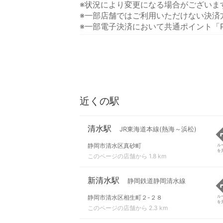
※状況により変更になる場合がございま
※一部店舗ではご利用いただけない決済
※一部電子決済において共通ポイント「P
近くの駅
清水駅
JR東海道本線(熱海～浜松)
静岡市清水区真砂町
ル
を
このページの店舗から 1.8 km
新清水駅
静岡鉄道静岡清水線
静岡市清水区相生町２-２８
ル
を
このページの店舗から 2.3 km