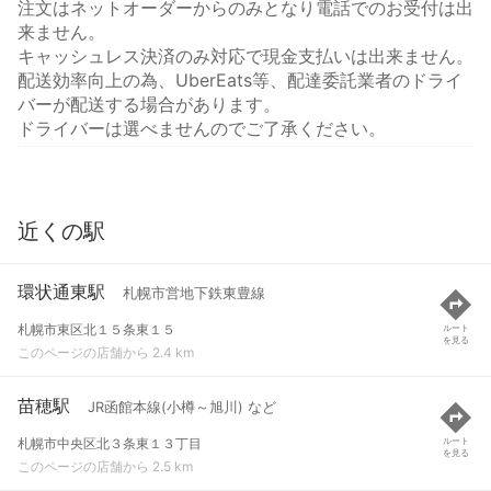
注文はネットオーダーからのみとなり電話でのお受付は出
来ません。
キャッシュレス決済のみ対応で現金支払いは出来ません。
配送効率向上の為、UberEats等、配達委託業者のドライ
バーが配送する場合があります。
ドライバーは選べませんのでご了承ください。
近くの駅
環状通東駅
札幌市営地下鉄東豊線
札幌市東区北１５条東１５
ルート
を見る
このページの店舗から 2.4 km
苗穂駅
JR函館本線(小樽～旭川) など
札幌市中央区北３条東１３丁目
ルート
を見る
このページの店舗から 2.5 km