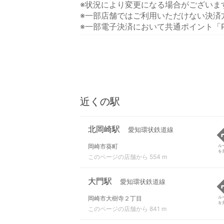
※状況により変更になる場合がございま
※一部店舗ではご利用いただけない決済
※一部電子決済において共通ポイント「P
近くの駅
北岡崎駅
愛知環状鉄道線
岡崎市葵町
ル
を
このページの店舗から 554 m
大門駅
愛知環状鉄道線
岡崎市大樹寺２丁目
ル
を
このページの店舗から 841 m