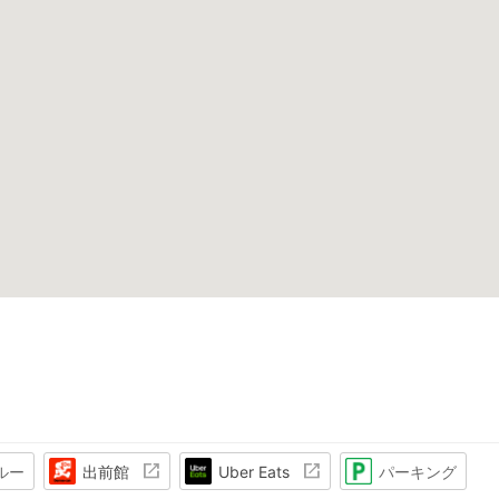
ルー
出前館
Uber Eats
パーキング