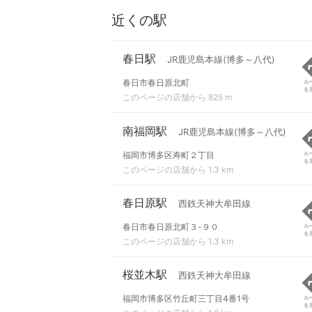
近くの駅
春日駅
JR鹿児島本線(博多～八代)
春日市春日原北町
ル
を
このページの店舗から 825 m
南福岡駅
JR鹿児島本線(博多～八代)
福岡市博多区寿町２丁目
ル
を
このページの店舗から 1.3 km
春日原駅
西鉄天神大牟田線
春日市春日原北町３-９０
ル
を
このページの店舗から 1.3 km
桜並木駅
西鉄天神大牟田線
福岡市博多区竹丘町三丁目4番1号
ル
を