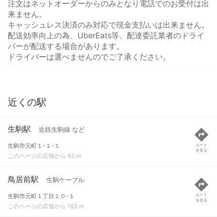
注文はネットオーダーからのみとなり電話でのお受付は出
来ません。
キャッシュレス決済のみ対応で現金支払いは出来ません。
配送効率向上の為、UberEats等、配達委託業者のドライ
バーが配送する場合があります。
ドライバーは選べませんのでご了承ください。
近くの駅
生駒駅
近鉄生駒線 など
生駒市元町１-１-１
ルート
を見る
このページの店舗から 45 m
鳥居前駅
生駒ケーブル
生駒市元町１丁目１０-１
ルート
を見る
このページの店舗から 163 m