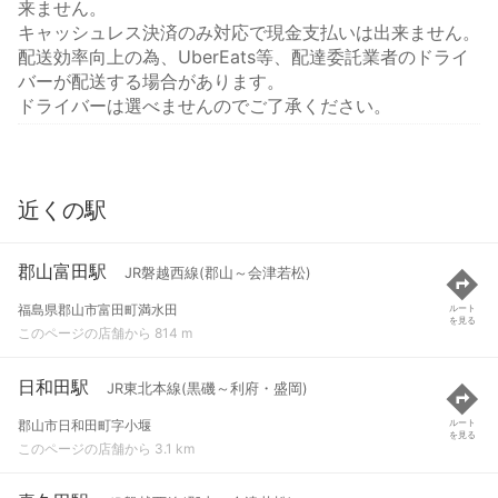
来ません。
キャッシュレス決済のみ対応で現金支払いは出来ません。
配送効率向上の為、UberEats等、配達委託業者のドライ
バーが配送する場合があります。
ドライバーは選べませんのでご了承ください。
近くの駅
郡山富田駅
JR磐越西線(郡山～会津若松)
福島県郡山市富田町満水田
ルート
を見る
このページの店舗から 814 m
日和田駅
JR東北本線(黒磯～利府・盛岡)
郡山市日和田町字小堰
ルート
を見る
このページの店舗から 3.1 km