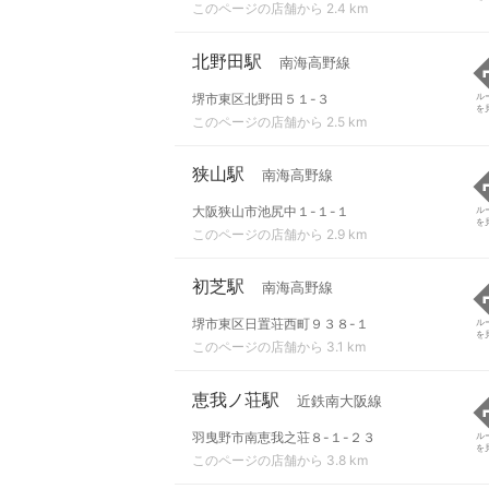
このページの店舗から 2.4 km
北野田駅
南海高野線
堺市東区北野田５１-３
ル
を
このページの店舗から 2.5 km
狭山駅
南海高野線
大阪狭山市池尻中１-１-１
ル
を
このページの店舗から 2.9 km
初芝駅
南海高野線
堺市東区日置荘西町９３８-１
ル
を
このページの店舗から 3.1 km
恵我ノ荘駅
近鉄南大阪線
羽曳野市南恵我之荘８-１-２３
ル
を
このページの店舗から 3.8 km