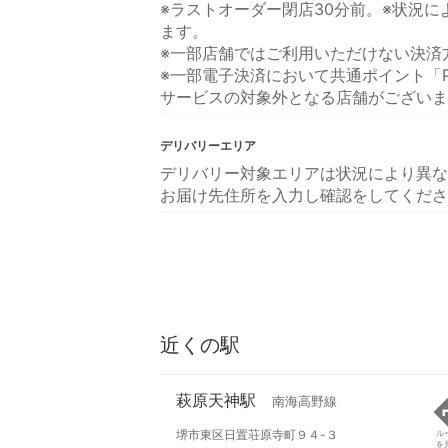
※ラストオーダー閉店30分前。※状況
ます。
※一部店舗ではご利用いただけない決済
※一部電子決済において共通ポイント「P
サービスの対象外となる店舗がございま
デリバリーエリア
デリバリー対象エリアは状況により異な
お届け先住所を入力し確認をしてくださ
近くの駅
萩原天神駅
南海高野線
堺市東区日置荘原寺町９４-３
ル
を