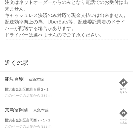
注文はネットオーダーからのみとなり電話でのお受付は出
来ません。
キャッシュレス決済のみ対応で現金支払いは出来ません。
配送効率向上の為、UberEats等、配達委託業者のドライ
バーが配送する場合があります。
ドライバーは選べませんのでご了承ください。
近くの駅
能見台駅
京急本線
横浜市金沢区能見台通２-１
ルート
を見る
このページの店舗から 285 m
京急富岡駅
京急本線
横浜市金沢区富岡西７-１-１
ルート
を見る
このページの店舗から 928 m