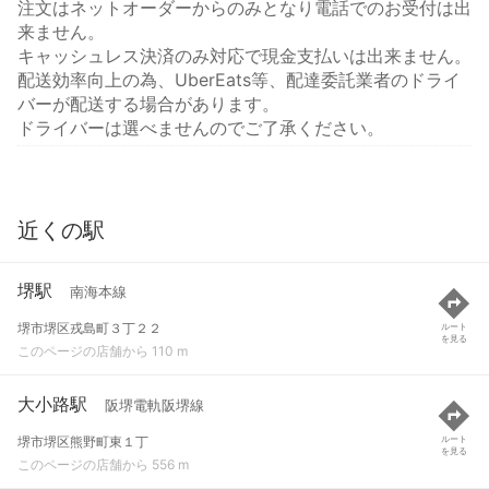
注文はネットオーダーからのみとなり電話でのお受付は出
来ません。
キャッシュレス決済のみ対応で現金支払いは出来ません。
配送効率向上の為、UberEats等、配達委託業者のドライ
バーが配送する場合があります。
ドライバーは選べませんのでご了承ください。
近くの駅
堺駅
南海本線
堺市堺区戎島町３丁２２
ルート
を見る
このページの店舗から 110 m
大小路駅
阪堺電軌阪堺線
堺市堺区熊野町東１丁
ルート
を見る
このページの店舗から 556 m