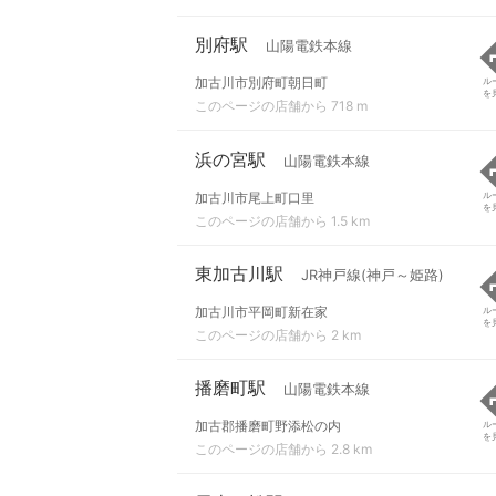
別府駅
山陽電鉄本線
加古川市別府町朝日町
ル
を
このページの店舗から 718 m
浜の宮駅
山陽電鉄本線
加古川市尾上町口里
ル
を
このページの店舗から 1.5 km
東加古川駅
JR神戸線(神戸～姫路)
加古川市平岡町新在家
ル
を
このページの店舗から 2 km
播磨町駅
山陽電鉄本線
加古郡播磨町野添松の内
ル
を
このページの店舗から 2.8 km