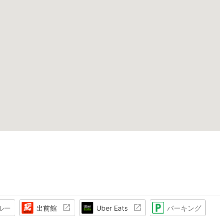
ルー
出前館
Uber Eats
パーキング