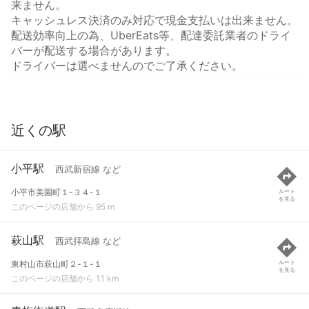
来ません。
キャッシュレス決済のみ対応で現金支払いは出来ません。
配送効率向上の為、UberEats等、配達委託業者のドライ
バーが配送する場合があります。
ドライバーは選べませんのでご了承ください。
近くの駅
小平駅
西武新宿線 など
小平市美園町１-３４-１
ルート
を見る
このページの店舗から 95 m
萩山駅
西武拝島線 など
東村山市萩山町２-１-１
ルート
を見る
このページの店舗から 1.1 km