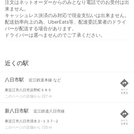
注文はネットオーダーからのみとなり電話でのお受付は出
来ません。
キャッシュレス決済のみ対応で現金支払いは出来ません。
配送効率向上の為、UberEats等、配達委託業者のドライ
バーが配送する場合があります。
ドライバーは選べませんのでご了承ください。
近くの駅
八日市駅
近江鉄道本線 など
東近江市八日市浜野町４８５
ルート
を見る
このページの店舗から 227 m
新八日市駅
近江鉄道八日市線
東近江市八日市清水２-１３７-２
ルート
を見る
このページの店舗から 725 m