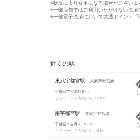
※状況により変更になる場合がございま
※一部店舗ではご利用いただけない決済
※一部電子決済において共通ポイント「P
近くの駅
東武宇都宮駅
東武宇都宮線
宇都宮市宮園町５-４
ル
を
このページの店舗から 3.8 km
南宇都宮駅
東武宇都宮線
宇都宮市吉野２-８-２３
ル
を
このページの店舗から 4.9 km