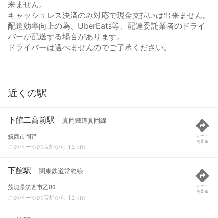
来ません。
キャッシュレス決済のみ対応で現金支払いは出来ません。
配送効率向上の為、UberEats等、配達委託業者のドライ
バーが配送する場合があります。
ドライバーは選べませんのでご了承ください。
近くの駅
下館二高前駅
真岡鐵道真岡線
筑西市岡芹
ルート
を見る
このページの店舗から 1.2 km
下館駅
関東鉄道常総線
茨城県筑西市乙86
ルート
を見る
このページの店舗から 1.2 km