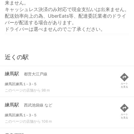
来ません。
キャッシュレス決済のみ対応で現金支払いは出来ません。
配送効率向上の為、UberEats等、配達委託業者のドライ
バーが配送する場合があります。
ドライバーは選べませんのでご了承ください。
近くの駅
練馬駅
都営大江戸線
練馬区練馬１-３-５
ルート
を見る
このページの店舗から 98 m
練馬駅
西武池袋線 など
練馬区練馬１-３-５
ルート
を見る
このページの店舗から 106 m