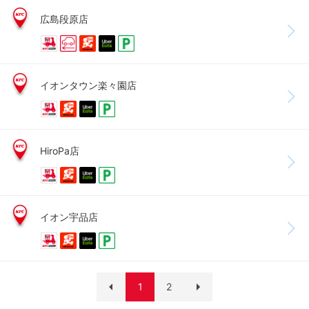
広島段原店
イオンタウン楽々園店
HiroPa店
イオン宇品店
1
2