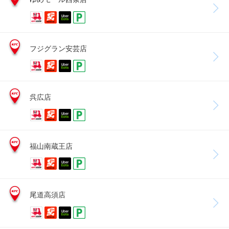
フジグラン安芸店
呉広店
福山南蔵王店
尾道高須店