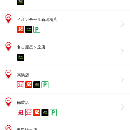
イオンモール新瑞橋店
名古屋星ヶ丘店
高浜店
徳重店
豊田浄水店